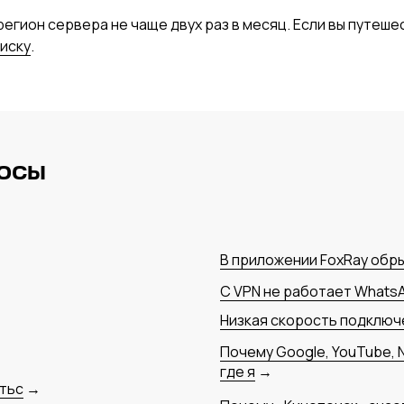
егион сервера не чаще двух раз в месяц. Если вы путеше
иску
.
росы
В приложении FoxRay обр
С VPN не работает Whats
Низкая скорость подключ
Почему Google, YouTube, N
где я
→
тьс
→