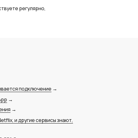
ствуете регулярно,
ывается подключение
→
App
→
ения
→
etflix, и другие сервисы знают,