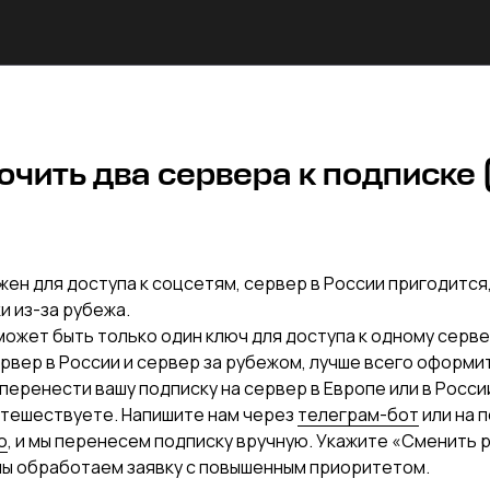
ючить два сервера к подписке 
жен для доступа к соцсетям, сервер в России пригодится
ки из-за рубежа.
может быть только один ключ для доступа к одному серве
рвер в России и сервер за рубежом, лучше всего оформи
перенести вашу подписку на сервер в Европе или в Росси
утешествуете. Напишите нам через
телеграм-бот
или на 
o
, и мы перенесем подписку вручную. Укажите «Сменить 
мы обработаем заявку с повышенным приоритетом.