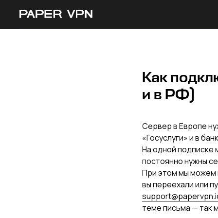
Как подкл
и в РФ)
Сервер в Европе ну
«Госуслуги» и в бан
На одной подписке 
постоянно нужны се
При этом мы можем 
вы переехали или п
support@papervpn.i
теме письма — так 