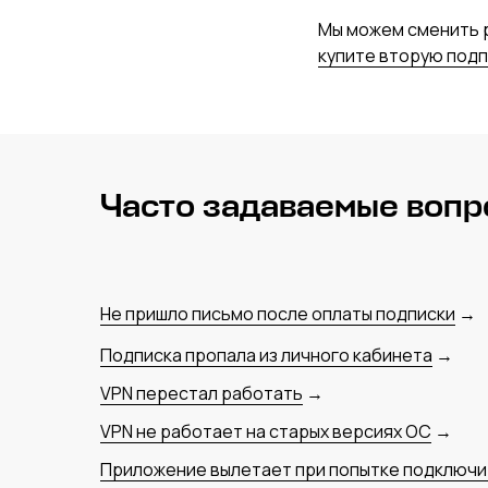
Мы можем сменить р
купите вторую подп
Часто задаваемые воп
Не пришло письмо после оплаты подписки
→
Подписка пропала из личного кабинета
→
VPN перестал работать
→
VPN не работает на старых версиях ОС
→
Приложение вылетает при попытке подключи