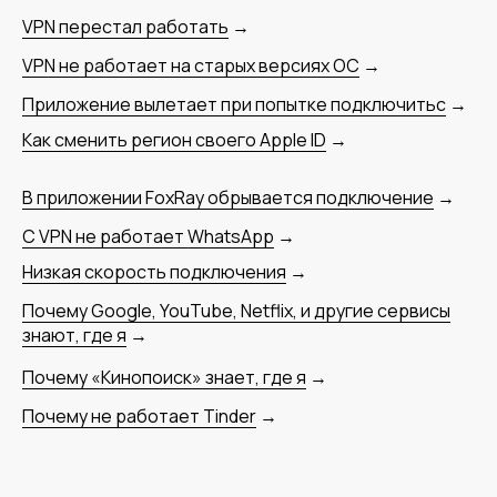
VPN перестал работать
→
VPN не работает на старых версиях ОС
→
Приложение вылетает при попытке подключитьс
→
Как сменить регион своего Apple ID
→
В приложении FoxRay обрывается подключение
→
С VPN не работает WhatsApp
→
Низкая скорость подключения
→
Почему Google, YouTube, Netflix, и другие сервисы
знают, где я
→
Почему «Кинопоиск» знает, где я
→
Почему не работает Tinder
→