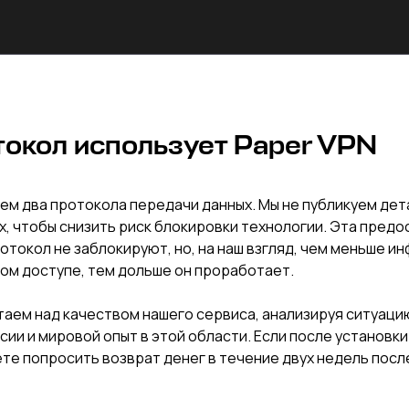
токол использует Paper VPN
ем два протокола передачи данных. Мы не публикуем де
, чтобы снизить риск блокировки технологии. Эта пред
ротокол не заблокируют, но, на наш взгляд, чем меньше и
ом доступе, тем дольше он проработает.
аем над качеством нашего сервиса, анализируя ситуаци
сии и мировой опыт в этой области. Если после установк
ете попросить возврат денег в течение двух недель посл