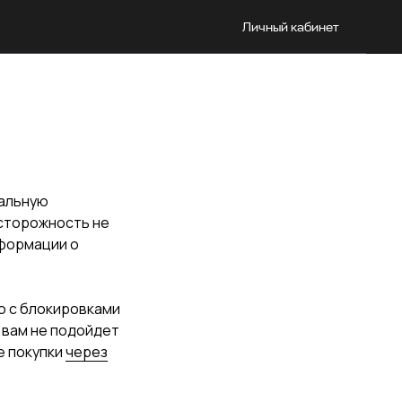
Личный кабинет
тальную
осторожность не
нформации о
ю с блокировками
и вам не подойдет
е покупки
через