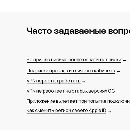
Часто задаваемые воп
Не пришло письмо после оплаты подписки
→
Подписка пропала из личного кабинета
→
VPN перестал работать
→
VPN не работает на старых версиях ОС
→
Приложение вылетает при попытке подключи
Как сменить регион своего Apple ID
→