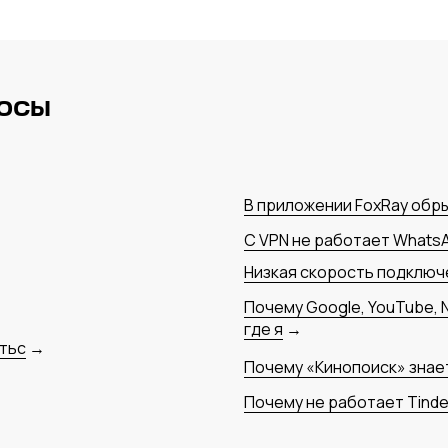
росы
В приложении FoxRay обр
С VPN не работает Whats
Низкая скорость подключ
Почему Google, YouTube, N
где я
→
тьс
→
Почему «Кинопоиск» знает
Почему не работает Tinde