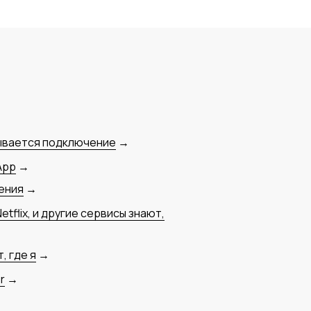
ывается подключение
→
App
→
ения
→
etflix, и другие сервисы знают,
, где я
→
r
→